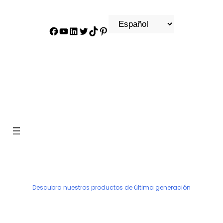
Facebook
YouTube
LinkedIn
Gorjeo
tiktok
Pinterest
PRODUCTO
Descubra nuestros productos de última generación