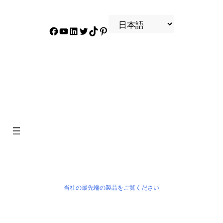
フェイスブック
YouTube
リンクトイン
ツイッター
ティクトク
ピンタレスト
製品
当社の最先端の製品をご覧ください