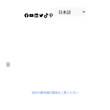
フェイスブック
YouTube
リンクトイン
ツイッター
ティクトク
ピンタレスト
製品
当社の最先端の製品をご覧ください