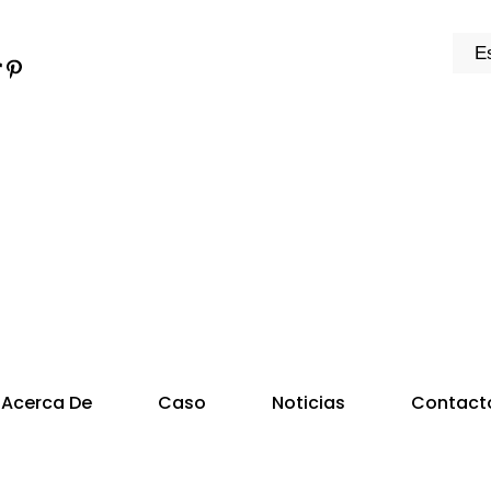
k
e
dIn
jeo
iktok
Pinterest
Acerca De
Caso
Noticias
Contact