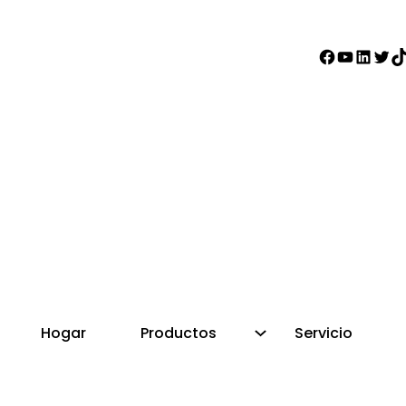
Faceboo
YouTub
Linke
Gor
t
Hogar
Productos
Servicio