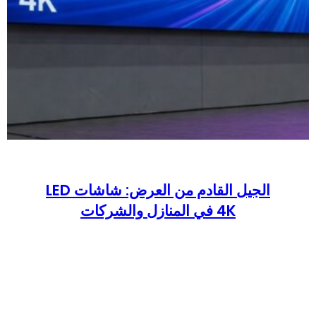
الجيل القادم من العرض: شاشات LED
4K في المنازل والشركات