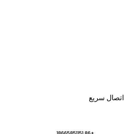
اتصال سريع
+86 18665851151