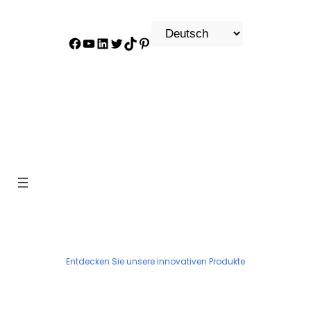
Facebook
YouTube
LinkedIn
Twitter
Tiktok
Pinterest
PRODUKT
Entdecken Sie unsere innovativen Produkte